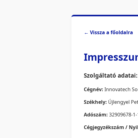
← Vissza a főoldalra
Impressz
Szolgáltató adatai:
Cégnév:
Innovatech Sol
Székhely:
Újlengyel Pet
Adószám:
32909678-1-
Cégjegyzékszám / Nyi