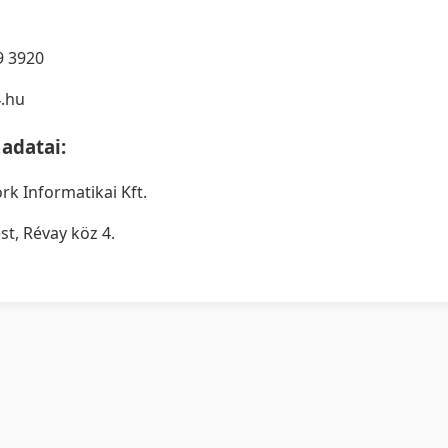
9 3920
4.hu
 adatai:
rk Informatikai Kft.
t, Révay köz 4.